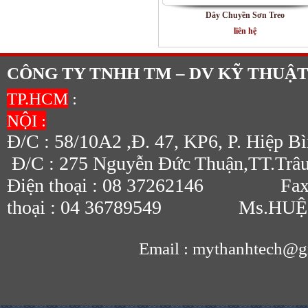
Dây Chuyền Sơn Treo
liên hệ
CÔNG TY TNHH TM – DV KỸ THUẬ
TP.HCM
:
NỘI :
Đ/C : 58/10A2 ,Đ. 47, KP6, P. Hiệ
Đ/C : 275 Nguyễn Đức Thuận,TT.Trâ
Điện thoại : 08 37262146 Fax :
thoại : 04 36789549 Ms.HUỆ : 
Email : mythanhtech@gmai