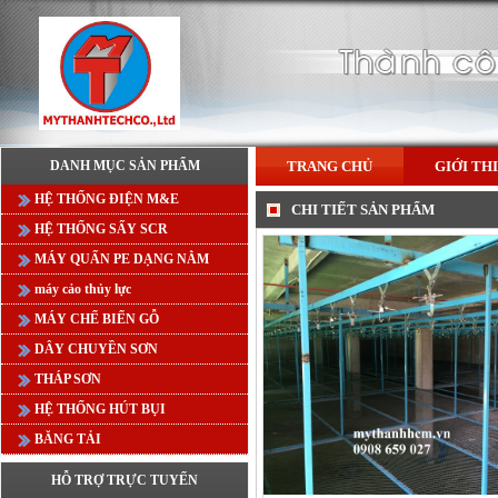
DANH MỤC SẢN PHẨM
TRANG CHỦ
GIỚI TH
HỆ THỐNG ĐIỆN M&E
CHI TIẾT SẢN PHẨM
HỆ THỐNG SẤY SCR
MÁY QUẤN PE DẠNG NẰM
máy cảo thủy lực
MÁY CHẾ BIẾN GỖ
DÂY CHUYỀN SƠN
THÁP SƠN
HỆ THỐNG HÚT BỤI
BĂNG TẢI
HỖ TRỢ TRỰC TUYẾN